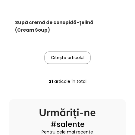
Supă cremă de conopidă-țelină
(Cream Soup)
Citește articolul
21
articole în total
C
o
n
t
Urmăriți-ne
r
o
#salente
l
u
Pentru cele mai recente