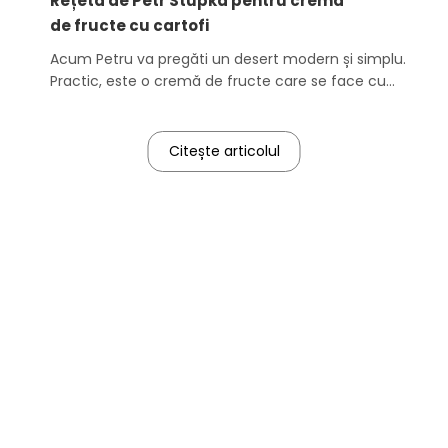
o
Rețetă de Petr Stupka pentru cremă
l
de fructe cu cartofi
e
Acum Petru va pregăti un desert modern și simplu.
Practic, este o cremă de fructe care se face cu
fructe și cartofi.
Citește articolul