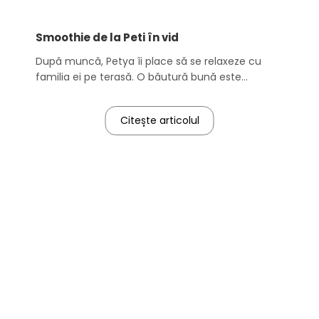
Smoothie de la Peti în vid
După muncă, Petya îi place să se relaxeze cu
familia ei pe terasă. O băutură bună este
inseparabilă de un moment bun.
Citește articolul