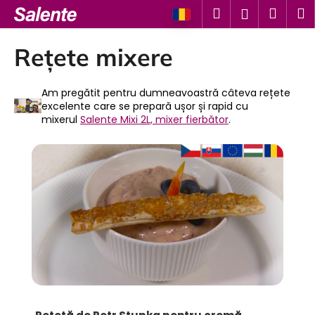
C
Treci
Căutare
Coş
M
Autentifi
la
o
conținut
Înapoi
Înapoi
de
ş
Rețete mixere
cump
C
e
Am pregătit pentru dumneavoastră câteva rețete
excelente care se prepară ușor și rapid cu
c
mixerul
Salente Mixi 2L, mixer fierbător
.
ă
L
u
i
t
s
a
t
ţ
ă
i
a
?
r
t
i
c
CĂUTARE