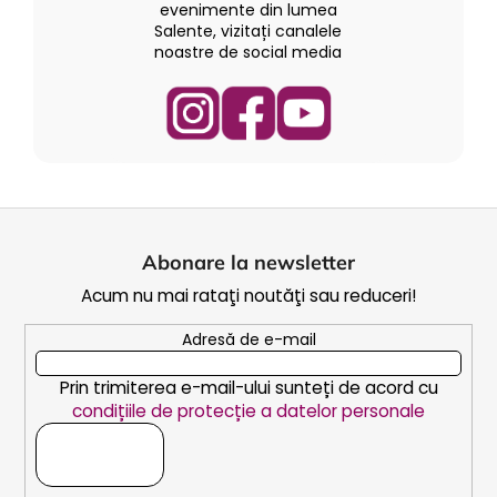
l
evenimente din lumea
l
Salente, vizitați canalele
noastre de social media
i
s
t
ă
r
i
l
S
o
u
r
Abonare la newsletter
b
Acum nu mai rataţi noutăţi sau reduceri!
s
o
Adresă de e-mail
l
Prin trimiterea e-mail-ului sunteți de acord cu
condițiile de protecție a datelor personale
ABONARE