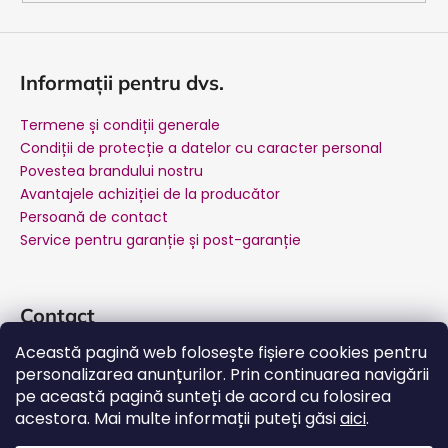
Informații pentru dvs.
Termene și condiții generale
Condiții de protecție a datelor cu caracter personal
Povestea brandului nostru
Avantajele achiziției de la producător
Persoană de contact
Service pentru garanție și post-garanție
Contact
Această pagină web folosește fișiere cookies pentru
suport
@
salente.ro
personalizarea anunțurilor. Prin continuarea navigării
Salente Romania
pe această pagină sunteți de acord cu folosirea
salente.ro
acestora. Mai multe informații puteți găsi
aici
.
YouTube