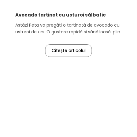
Avocado tartinat cu usturoi sălbatic
Astăzi Peta va pregăti o tartinată de avocado cu
usturoi de urs. O gustare rapidă și sănătoasă, plină
de vitamine, care datorită recipientului cu vid va
rămâne proaspătă mai mult timp și va păstra o
Citește articolul
frumoasă culoare verde.