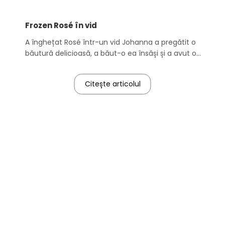
Frozen Rosé în vid
A înghețat Rosé într-un vid Johanna a pregătit o
băutură delicioasă, a băut-o ea însăși și a avut o
seară plăcută.
Citește articolul