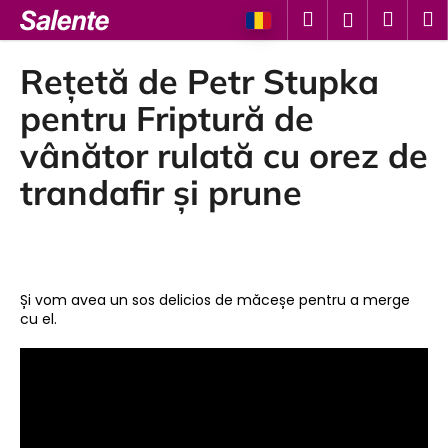
C
Treci
Căutare
Coş
M
Autentifi
la
o
conținut
Înapoi
Înapoi
de
ş
Rețetă de Petr Stupka
cump
C
pentru Friptură de
e
vânător rulată cu orez de
c
trandafir și prune
ă
u
t
a
ţ
Și vom avea un sos delicios de măceșe pentru a merge
i
cu el.
?
CĂUTARE