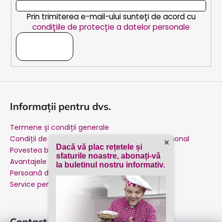
l
Prin trimiterea e-mail-ului sunteți de acord cu
condițiile de protecție a datelor personale
ABONARE
Informații pentru dvs.
Termene și condiții generale
Condiții de protecție a datelor cu caracter personal
×
Dacă vă plac rețetele și
Povestea brandului nostru
sfaturile noastre, abonați-vă
Avantajele achiziției de la producător
la buletinul nostru informativ.
Persoană de contact
Service pentru garanție și post-garanție
Contact