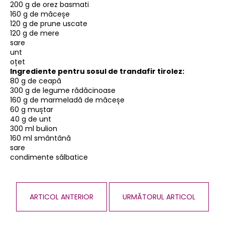
200 g de orez basmati
160 g de măceșe
120 g de prune uscate
120 g de mere
sare
unt
oțet
Ingrediente pentru sosul de trandafir tirolez:
80 g de ceapă
300 g de legume rădăcinoase
160 g de marmeladă de măceșe
60 g muștar
40 g de unt
300 ml bulion
160 ml smântână
sare
condimente sălbatice
ARTICOL ANTERIOR
URMĂTORUL ARTICOL