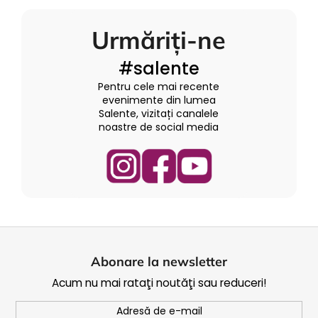
Urmăriți-ne
#salente
Pentru cele mai recente
evenimente din lumea
Salente, vizitați canalele
noastre de social media
S
u
Abonare la newsletter
b
Acum nu mai rataţi noutăţi sau reduceri!
s
o
Adresă de e-mail