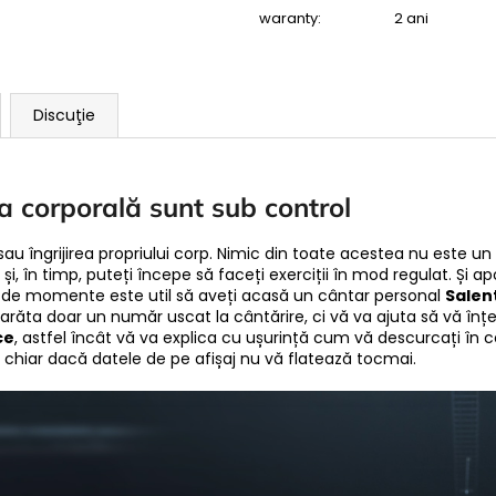
waranty
:
2 ani
Discuţie
a corporală sunt sub control
 sau îngrijirea propriului corp. Nimic din toate acestea nu este u
i și, în timp, puteți începe să faceți exerciții în mod regulat. Și 
el de momente este util să aveți acasă un cântar personal
Salen
a arăta doar un număr uscat la cântărire, ci vă va ajuta să vă î
ce
, astfel încât vă va explica cu ușurință cum vă descurcați în 
ini, chiar dacă datele de pe afișaj nu vă flatează tocmai.