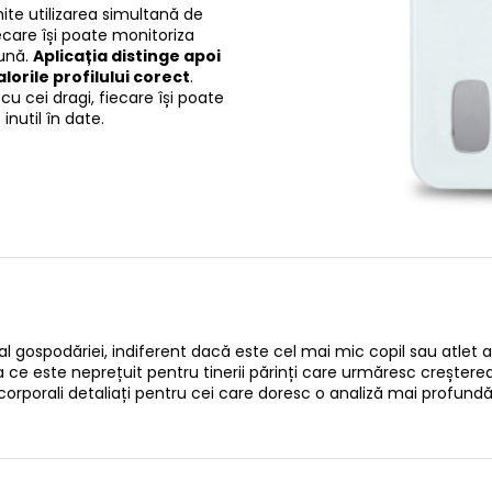
ite utilizarea simultană de
iecare își poate monitoriza
bună.
Aplicația distinge apoi
lorile profilului corect
.
cu cei dragi, fiecare își poate
inutil în date.
 gospodăriei, indiferent dacă este cel mai mic copil sau atlet a
 ce este neprețuit pentru tinerii părinți care urmăresc creșterea 
i corporali detaliați pentru cei care doresc o analiză mai profu