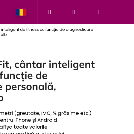
Căutare
Autentificare
Coş
Povestea brandului nostru
 inteligent de fitness cu funcție de diagnosticare
de
 alb
cumpărătur
t, cântar inteligent
 funcție de
e personală,
b
etri (greutate, IMC, % grăsime etc.)
pentru iPhone și Android
 afișa toate valorile
area grafică a istoricului