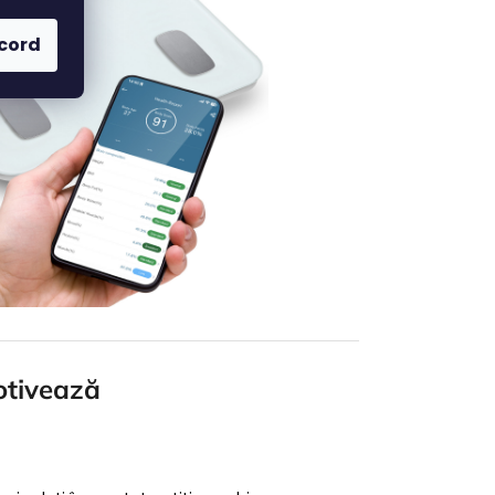
acord
otivează