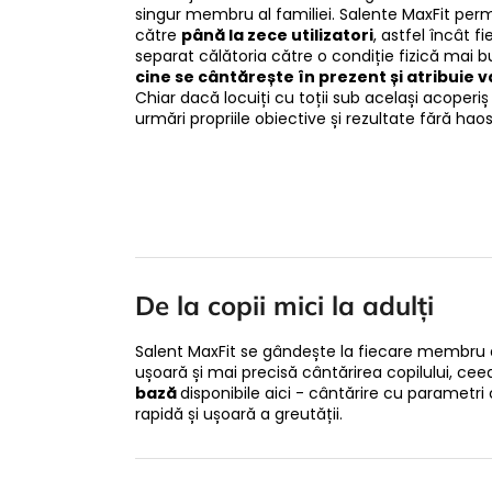
singur membru al familiei. Salente MaxFit perm
către
până la zece utilizatori
, astfel încât f
separat călătoria către o condiție fizică mai 
cine se cântărește în prezent și atribuie va
Chiar dacă locuiți cu toții sub același acoperiș 
urmări propriile obiective și rezultate fără haos 
De la copii mici la adulți
Salent MaxFit se gândește la fiecare membru al
ușoară și mai precisă cântărirea copilului, ceea
bază
disponibile aici - cântărire cu parametr
rapidă și ușoară a greutății.