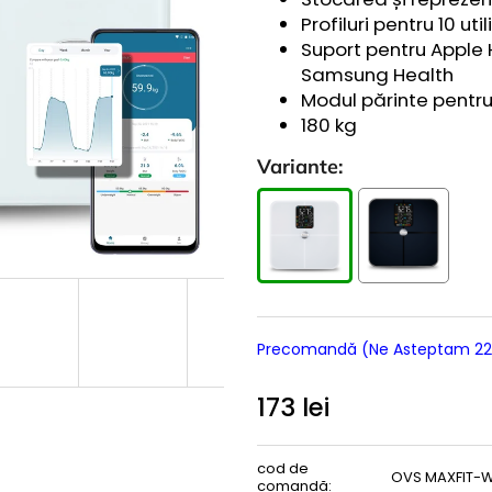
Profiluri pentru 10 util
Suport pentru Apple H
Samsung Health
Modul părinte pentru 
180 kg
Variante:
Precomandă (ne Asteptam 22
173 lei
Evaluare
preţ:
cod de
OVS MAXFIT-
comandă: