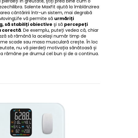
pierdeți în greutate, știți prea bine cum o
zechilibra. Salente MaxFit ajută la îmblânzirea
marea cântăririi într-un sistem, mai degrabă
a MovingLife vă permite să
urmăriți
 să stabiliți obiective
și să
percepeți
ia corectă
. De exemplu, puteți vedea că, chiar
ază să rămână la același număr timp de
ăsime scade sau masa musculară crește. În loc
reutate, nu vă pierdeți motivația sănătoasă și
 a rămâne pe drumul cel bun și de a continua.