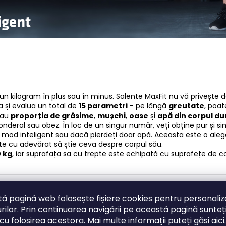
 un kilogram în plus sau în minus. Salente MaxFit nu vă privește d
 și evalua un total de
15 parametri
- pe lângă
greutate
, poa
au
proporția de grăsime
,
mușchi
,
oase
și
apă din corpul 
onderal sau obez. În loc de un singur număr, veți obține pur și
în mod inteligent sau dacă pierdeți doar apă. Aceasta este o ale
ește cu adevărat să știe ceva despre corpul său.
0 kg
, iar suprafața sa cu trepte este echipată cu suprafețe de c
ni inteligenți și
ă pagină web folosește fișiere cookies pentru personali
rilor. Prin continuarea navigării pe această pagină sunteț
cu folosirea acestora. Mai multe informații puteți găsi
aici
.