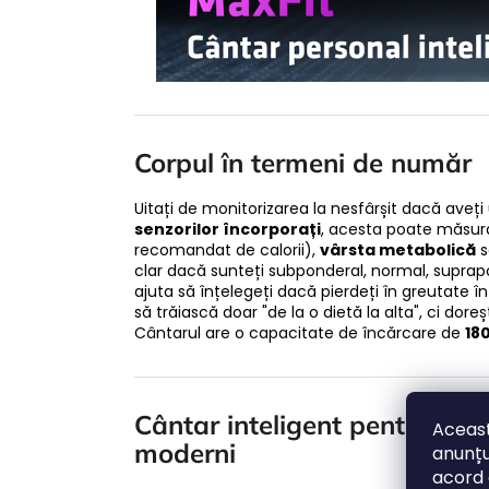
Corpul în termeni de număr
Uitați de monitorizarea la nesfârșit dacă aveți
senzorilor încorporați
, acesta poate măsura
recomandat de calorii),
vârsta metabolică
s
clar dacă sunteți subponderal, normal, suprap
ajuta să înțelegeți dacă pierdeți în greutate 
să trăiască doar "de la o dietă la alta", ci dor
Cântarul are o capacitate de încărcare de
18
Cântar inteligent pentru oame
Aceast
moderni
anunțu
acord 