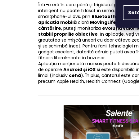
Într-o eră în care până și frigiderul poate vorb
inteligent nu poate fi lăsat în urmă. Salente M
Setă
smartphone-ul dvs. prin
Bluetooth
și trimite
aplicația mobilă
clară
MovingLife
. Acolo put
cântărire
, puteți monitoriza
evoluția valoril
stabili propriile obiective
. În aplicație, veți
greutatea se mișcă uneori cu doar câteva zec
și se schimbă încet. Pentru fanii tehnologiei 
gadget excelent, datorită căruia puteți avea î
fitness literalmente în buzunar.
Aplicația menționată mai sus poate fi descărc
de operare
Android și iOS
și este disponibilă
limbi (inclusiv
cehă
). În plus, cântarul este c
precum Apple Health, Health Connect (Google F