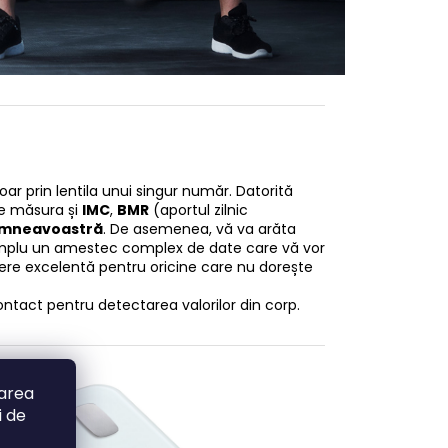
oar prin lentila unui singur număr. Datorită
te măsura și
IMC
,
BMR
(aportul zilnic
dumneavoastră
. De asemenea, vă va arăta
 simplu un amestec complex de date care vă vor
gere excelentă pentru oricine care nu dorește
ontact pentru detectarea valorilor din corp.
zarea
i de