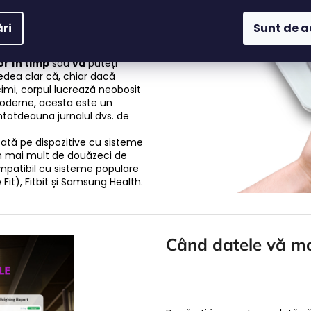
i cu telefonul mobil, un cântar
axFit se conectează la
ri
Sunt de 
 toate datele măsurate către
eți vizualiza
istoricul de
or în timp
sau
vă
puteți
 vedea clar că, chiar dacă
imi, corpul lucrează neobosit
moderne, acesta este un
ntotdeauna jurnalul dvs. de
ată pe dispozitive cu sisteme
 în mai mult de douăzeci de
ompatibil cu sisteme populare
it), Fitbit și Samsung Health.
Când datele vă m