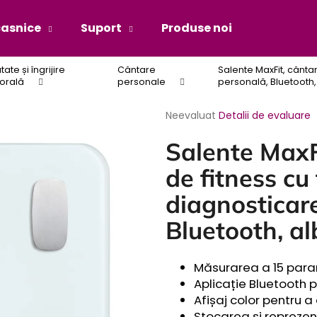
casnice
Suport
Produse noi
Blog
ate și îngrijire
Cântare
Salente MaxFit, cântar
Ce căutaţi?
orală
personale
personală, Bluetooth,
Evaluarea
Neevaluat
Detalii de evaluare
medie
CĂUTARE
a
Salente MaxFi
produsului
este
de fitness cu
0,0
din
diagnosticar
5
Bluetooth, al
stele.
Măsurarea a 15 param
Aplicație Bluetooth 
Afișaj color pentru a
Stocarea și reprezent