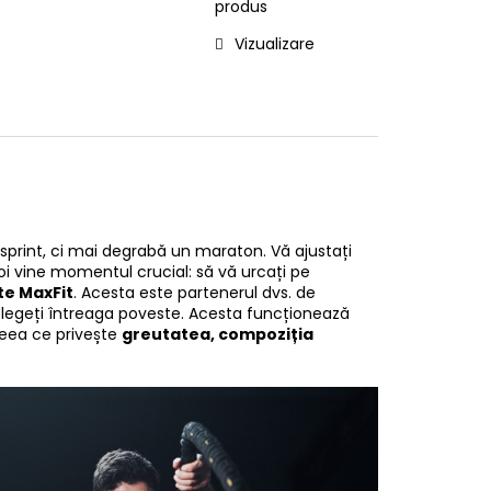
produs
Vizualizare
n sprint, ci mai degrabă un maraton. Vă ajustați
apoi vine momentul crucial: să vă urcați pe
te MaxFit
. Acesta este partenerul dvs. de
nțelegeți întreaga poveste. Acesta funcționează
ceea ce privește
greutatea, compoziția