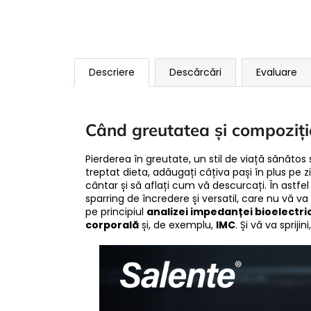
Descriere
Descărcări
Evaluare
Când greutatea și compoziți
Pierderea în greutate, un stil de viață sănătos
treptat dieta, adăugați câțiva pași în plus pe z
cântar și să aflați cum vă descurcați. În astf
sparring de încredere și versatil, care nu vă v
pe principiul
analizei impedanței bioelectri
corporală
și, de exemplu,
IMC
. Și vă va sprij