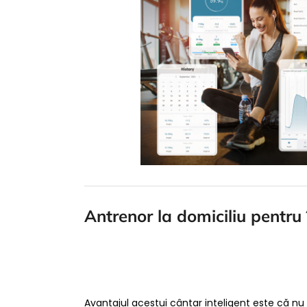
Antrenor la domiciliu pentru 
Avantajul acestui cântar inteligent este că nu t