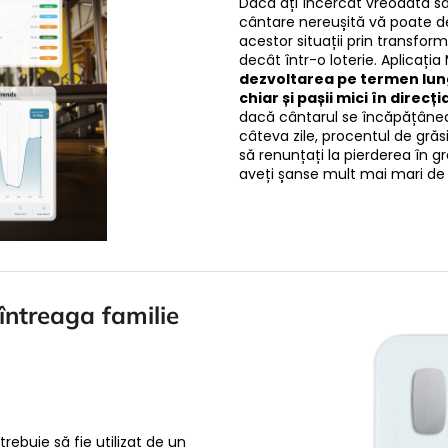
Dacă ați încercat vreodată să 
cântare nereușită vă poate de
acestor situații prin transfor
decât într-o loterie. Aplicați
dezvoltarea pe termen lung,
chiar și pașii mici în direcț
dacă cântarul se încăpățâne
câteva zile, procentul de gr
să renunțați la pierderea în g
aveți șanse mult mai mari de
întreaga familie
rebuie să fie utilizat de un