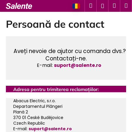
C
Treci
Căutare
Coş
M
Autentifi
la
o
conținut
Înapoi
Înapoi
de
ş
Persoană de contact
cump
C
e
c
Aveți nevoie de ajutor cu comanda dvs.?
ă
Contactați-ne.
u
E-mail:
suport@salente.ro
t
a
ţ
Adresa pentru trimiterea reclamațiilor:
i
?
Abacus Electric, s.r.o.
Departamentul Plângeri
Planá 2
370 01 České Budějovice
Czech Republic
E-mail:
suport@salente.ro
CĂUTARE