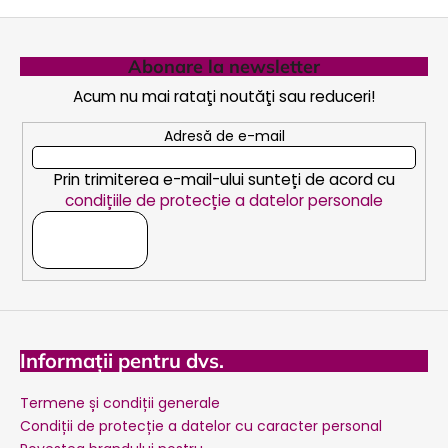
S
u
Abonare la newsletter
b
Acum nu mai rataţi noutăţi sau reduceri!
s
o
Adresă de e-mail
l
Prin trimiterea e-mail-ului sunteți de acord cu
condițiile de protecție a datelor personale
ABONARE
Informații pentru dvs.
Termene și condiții generale
Condiții de protecție a datelor cu caracter personal