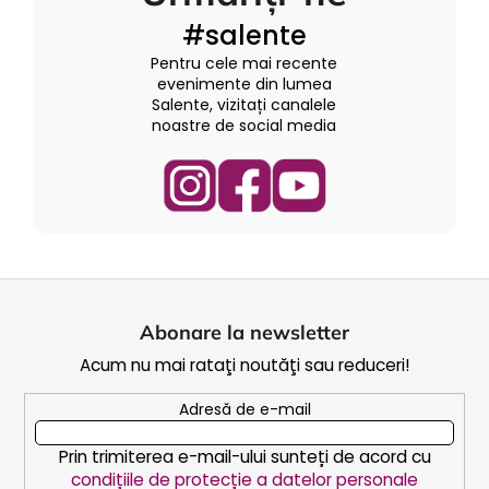
#salente
Pentru cele mai recente
evenimente din lumea
Salente, vizitați canalele
noastre de social media
S
u
Abonare la newsletter
b
Acum nu mai rataţi noutăţi sau reduceri!
s
o
Adresă de e-mail
l
Prin trimiterea e-mail-ului sunteți de acord cu
condițiile de protecție a datelor personale