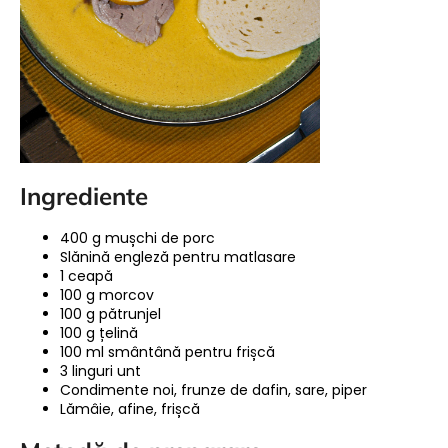
Ingrediente
400 g mușchi de porc
Slănină engleză pentru matlasare
1 ceapă
100 g morcov
100 g pătrunjel
100 g țelină
100 ml smântână pentru frișcă
3 linguri unt
Condimente noi, frunze de dafin, sare, piper
Lămâie, afine, frișcă