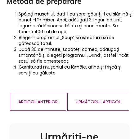
Metodă de preparare
Spălați mușchiul, dați-l cu sare, găuriți-l cu slănină și
puneți-l în mixer. Apoi, adăugați 3 linguri de unt,
legume rădăcinoase tăiate și condimente. Se
toarnă 400 ml de apă.
Alegem programul „Soup” și așteptăm să se
gătească totul.
După 30 de minute, scoateți carnea, adăugați
smântână și alegeți programul „Grind”, astfel încât
sosul să fie amestecat.
Garniturați mușchiul cu lămâie, afine și frișcă și
serviți cu găluște.
ARTICOL ANTERIOR
URMĂTORUL ARTICOL
Urmăriți-ne