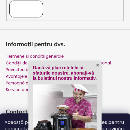
ABONARE
Informații pentru dvs.
Termene și condiții generale
Condiții de protecție a datelor cu caracter personal
×
Dacă vă plac rețetele și
Povestea brandului nostru
sfaturile noastre, abonați-vă
Avantajele achiziției de la producător
la buletinul nostru informativ.
Persoană de contact
Service pentru garanție și post-garanție
Contact
Această pagină web folosește fișiere cookies pentru
suport
@
salente.ro
personalizarea anunțurilor. Prin continuarea navigării