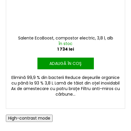
Salente EcoBoost, compostor electric, 3,8 l, alb
În stoc
1 734 lei
ADAUGĂ ÎN COŞ
Elimină 99,9 % din bacterii Reduce deșeurile organice
cu până la 93 % 3,8 L Lamă de tăiat din oțel inoxidabil
Ax de amestecare cu patru brațe Filtru anti-miros cu
cărbune...
High-contrast mode