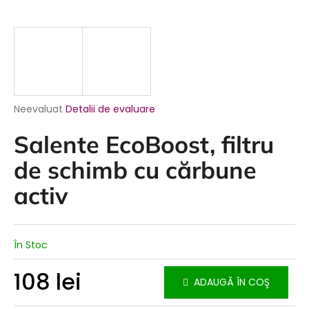
Evaluarea
Neevaluat
Detalii de evaluare
medie
a
Salente EcoBoost, filtru
produsului
este
de schimb cu cărbune
0,0
din
activ
5
stele.
În Stoc
108 lei
ADAUGĂ ÎN COŞ
Evaluare