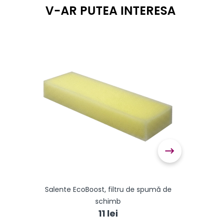
 Ario
Salente EcoBoost, filtru de spumă de
Sa
schimb
11 lei