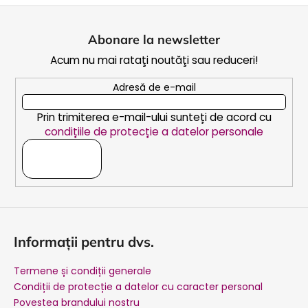
S
u
Abonare la newsletter
b
Acum nu mai rataţi noutăţi sau reduceri!
s
o
Adresă de e-mail
l
Prin trimiterea e-mail-ului sunteți de acord cu
condițiile de protecție a datelor personale
ABONARE
Informații pentru dvs.
Termene și condiții generale
Condiții de protecție a datelor cu caracter personal
Povestea brandului nostru