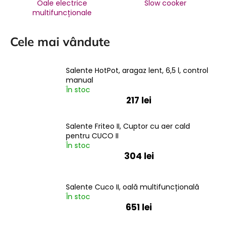
Oale electrice
Slow cooker
multifuncționale
Cele mai vândute
Salente HotPot, aragaz lent, 6,5 l, control
manual
În stoc
217 lei
Salente Friteo II, Cuptor cu aer cald
pentru CUCO II
În stoc
304 lei
Salente Cuco II, oală multifuncțională
În stoc
651 lei