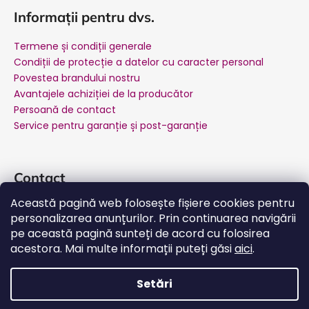
Informații pentru dvs.
Termene și condiții generale
Condiții de protecție a datelor cu caracter personal
Povestea brandului nostru
Avantajele achiziției de la producător
Persoană de contact
Service pentru garanție și post-garanție
Contact
Această pagină web folosește fișiere cookies pentru
suport
@
salente.ro
personalizarea anunțurilor. Prin continuarea navigării
Salente Romania
pe această pagină sunteți de acord cu folosirea
salente.ro
acestora. Mai multe informații puteți găsi
aici
.
YouTube
Setări
Creat de Shoptet