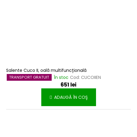
Salente Cuco II, oală multifuncțională
În stoc
Cod:
CUCOIIEN
TRANSPORT GRATUIT
651 lei
ADAUGĂ ÎN COŞ