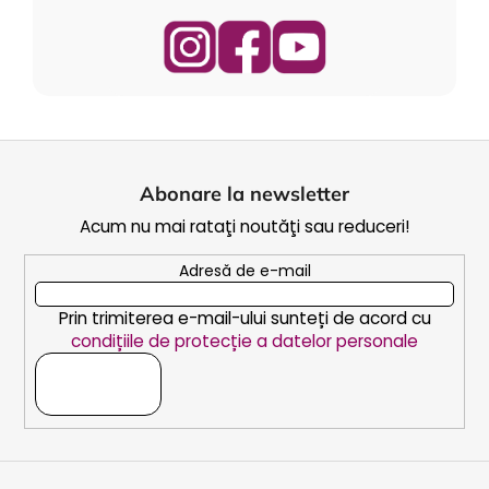
S
u
Abonare la newsletter
b
Acum nu mai rataţi noutăţi sau reduceri!
s
o
Adresă de e-mail
l
Prin trimiterea e-mail-ului sunteți de acord cu
condițiile de protecție a datelor personale
ABONARE