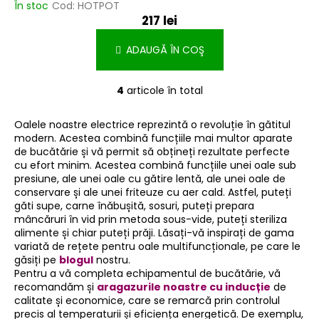
În stoc
Cod:
HOTPOT
217 lei
ADAUGĂ ÎN COŞ
4
articole în total
C
o
Oalele noastre electrice reprezintă o revoluție în gătitul
n
modern. Acestea combină funcțiile mai multor aparate
t
de bucătărie și vă permit să obțineți rezultate perfecte
r
cu efort minim. Acestea combină funcțiile unei oale sub
o
presiune, ale unei oale cu gătire lentă, ale unei oale de
l
conservare și ale unei friteuze cu aer cald. Astfel, puteți
u
găti supe, carne înăbușită, sosuri, puteți prepara
mâncăruri în vid prin metoda sous-vide, puteți steriliza
l
alimente și chiar puteți prăji. Lăsați-vă inspirați de gama
l
variată de rețete pentru oale multifuncționale, pe care le
i
găsiți pe
blogul
nostru.
s
Pentru a vă completa echipamentul de bucătărie, vă
t
recomandăm și
aragazurile noastre cu inducție
de
ă
calitate și economice, care se remarcă prin controlul
precis al temperaturii și eficiența energetică. De exemplu,
r