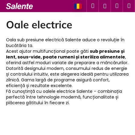
C
Treci
Căutare
Coş
M
Autentifi
la
o
conținut
Înapoi
Înapoi
de
ş
Oale electrice
cump
C
e
Oala sub presiune electrică Salente aduce o revoluție în
bucătăria ta.
c
Acest ajutor multifuncțional poate găti
sub presiune și
ă
lent, sous-vide, poate rumeni și steriliza alimentele
,
oferind astfel moduri variate de preparare a mâncărurilor.
u
Datorită designului modern, consumului redus de energie
t
și controlului intuitiv, este alegerea ideală pentru utilizarea
a
zilnică. Gama largă de programe asigură confort,
eficiență și rezultate excelente.
ţ
Fă cunoștință cu oalele electrice Salente – combinația
i
perfectă între tehnologie modernă, funcționalitate și
?
plăcerea gătitului în fiecare zi.
CĂUTARE