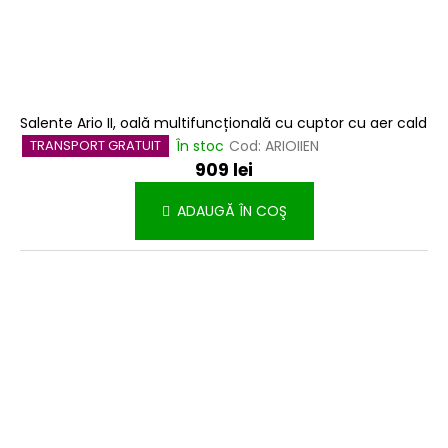
l
u
i
Salente Ario II, oală multifuncțională cu cuptor cu aer cald
În stoc
Cod:
ARIOIIEN
TRANSPORT GRATUIT
909 lei
ADAUGĂ ÎN COŞ