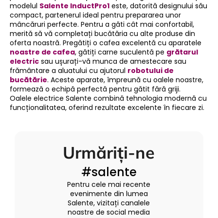
modelul
Salente InductPro1
este, datorită designului său
i
compact, partenerul ideal pentru prepararea unor
l
mâncăruri perfecte. Pentru a găti cât mai confortabil,
o
merită să vă completați bucătăria cu alte produse din
r
oferta noastră. Pregătiți o cafea excelentă cu aparatele
noastre de cafea
, gătiți carne suculentă pe
grătarul
electric
sau ușurați-vă munca de amestecare sau
frământare a aluatului cu ajutorul
robotului de
bucătărie
. Aceste aparate, împreună cu oalele noastre,
formează o echipă perfectă pentru gătit fără griji.
Oalele electrice Salente combină tehnologia modernă cu
funcționalitatea, oferind rezultate excelente în fiecare zi.
Urmăriți-ne
#salente
Pentru cele mai recente
evenimente din lumea
Salente, vizitați canalele
noastre de social media