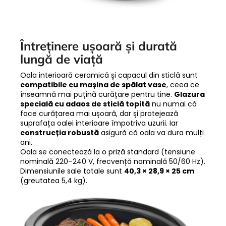
Întreținere ușoară și durată
lungă de viață
Oala interioară ceramică și capacul din sticlă sunt
compatibile cu mașina de spălat vase
, ceea ce
înseamnă mai puțină curățare pentru tine.
Glazura
specială cu adaos de sticlă topită
nu numai că
face curățarea mai ușoară, dar și protejează
suprafața oalei interioare împotriva uzurii. Iar
construcția robustă
asigură că oala va dura mulți
ani.
Oala se conectează la o priză standard (tensiune
nominală 220–240 V, frecvență nominală 50/60 Hz).
Dimensiunile sale totale sunt
40,3 × 28,9 × 25 cm
(greutatea 5,4 kg).