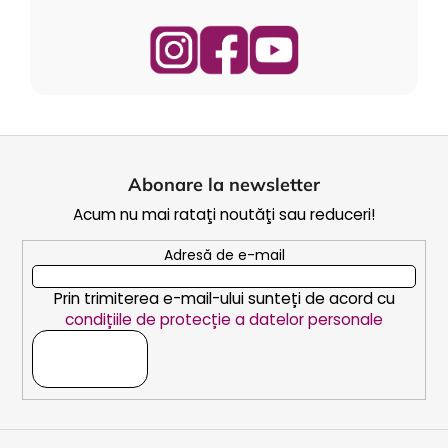
S
u
Abonare la newsletter
b
Acum nu mai rataţi noutăţi sau reduceri!
s
o
Adresă de e-mail
l
Prin trimiterea e-mail-ului sunteți de acord cu
condițiile de protecție a datelor personale
ABONARE