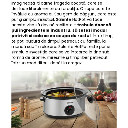
Imaginează-ți carne fragedă coaptă, care se
desface literalmente cu furculița. O supă care te
învăluie cu aroma ei. Sau gem de căpșuni, care este
pur și simplu irezistibil. Salente HotPot va face
aceste vise să devină realitate -
trebuie doar să
pui ingredientele înăuntru, să setezi modul
potrivit și oala se va ocupa de restul
. Între timp,
te poți bucura de timpul petrecut cu familia, la
muncă sau în relaxare. Salente HotPot este pur și
simplu o investiție care se va întoarce la tine sub
formă de arome, miresme și timp liber petrecut
într-un mod diferit decât la aragaz.