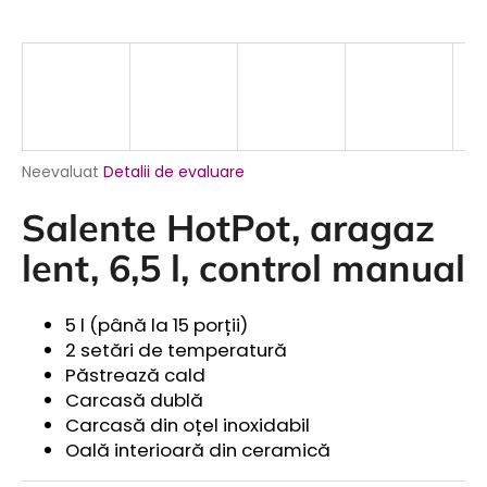
Evaluarea
Neevaluat
Detalii de evaluare
medie
a
Salente HotPot, aragaz
produsului
este
lent, 6,5 l, control manual
0,0
din
5
5 l (până la 15 porții)
stele.
2 setări de temperatură
Păstrează cald
Carcasă dublă
Carcasă din oțel inoxidabil
Oală interioară din ceramică