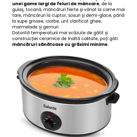
unei game largi de feluri de mâncare
, de la
gulaș, tocană, mâncăruri fierte și vânat la carne mai
tare, mâncăruri la cuptor, sosuri și demi-glace, până
la supe groase, ciorbe, unt clarificat ghee,
marmelade și gemuri.
Datorită temperaturii mai scăzute de gătit și
construcției ceramice de înaltă calitate, poți găti
mâncăruri sănătoase cu grăsimi minime
.