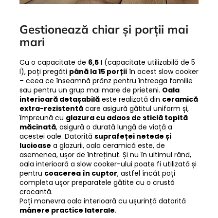
Gestionează chiar și porții mai
mari
Cu o capacitate de
6,5 l
(capacitate utilizabilă de 5
l), poți pregăti
până la 15 porții
în acest slow cooker
– ceea ce înseamnă prânz pentru întreaga familie
sau pentru un grup mai mare de prieteni.
Oala
interioară detașabilă
este realizată din
ceramică
extra-rezistentă
care asigură gătitul uniform și,
împreună cu
glazura cu adaos de sticlă topită
măcinată
, asigură o durată lungă de viață a
acestei oale. Datorită
suprafeței netede și
lucioase
a glazurii, oala ceramică este, de
asemenea, ușor de întreținut. Și nu în ultimul rând,
oala interioară a slow cooker-ului poate fi utilizată și
pentru
coacerea în cuptor
, astfel încât poți
completa ușor preparatele gătite cu o crustă
crocantă.
Poți manevra oala interioară cu ușurință datorită
mânere practice laterale
.