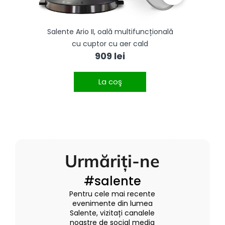
ba 6l
Salente Ario II, oală multifuncțională
MHS 
cu cuptor cu aer cald
909 lei
La coş
Urmăriți-ne
#salente
Pentru cele mai recente
evenimente din lumea
Salente, vizitați canalele
noastre de social media