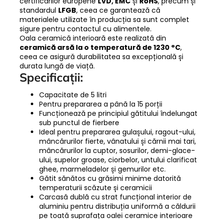
certificărilor europene
LVD, EMC
și
RoHS
, precum și
standardul
LFGB
, ceea ce garantează că
materialele utilizate în producția sa sunt complet
sigure pentru contactul cu alimentele.
Oala ceramică interioară este realizată din
ceramică arsă la o temperatură de 1230 °C
,
ceea ce asigură durabilitatea sa excepțională și
durata lungă de viață.
Specificații:
Capacitate de 5 litri
Pentru prepararea a până la 15 porții
Funcționează pe principiul gătitului îndelungat
sub punctul de fierbere
Ideal pentru prepararea gulașului, ragout-ului,
mâncărurilor fierte, vânatului și cărnii mai tari,
mâncărurilor la cuptor, sosurilor, demi-glace-
ului, supelor groase, ciorbelor, untului clarificat
ghee, marmeladelor și gemurilor etc.
Gătit sănătos cu grăsimi minime datorită
temperaturii scăzute și ceramicii
Carcasă dublă cu strat funcțional interior de
aluminiu pentru distribuția uniformă a căldurii
pe toată suprafața oalei ceramice interioare