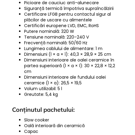
Picioare de cauciuc anti-alunecare
Siguranță termică împotriva supraîncălzirii
Certificare LFGB pentru contactul sigur al
plăcilor de uscare cu alimentele
Certificări europene LVD, EMC, RoHS
Putere nominală: 320 W
Tensiune nominală: 220–240 V
Frecvență nominală: 50/60 Hz
Lungimea cablului de alimentare: 1 m
Dimensiuni (l × a × î): 40,3 × 28,9 × 25 cm
Dimensiuni interioare ale oalei ceramice în
partea superioară (l × a × î): 30 × 22,8 × 12,2
cm
Dimensiuni interioare ale fundului oalei
ceramice (l × a): 26,5 × 19,5
Volum utilizabil: 5 l
Greutate: 5,4 kg
Conținutul pachetului:
Slow cooker
Oală interioară din ceramică
Capac