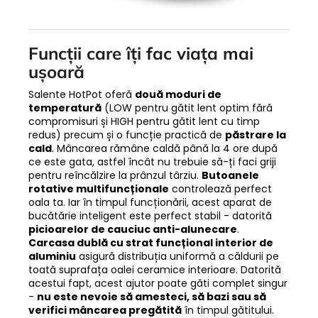
Funcții care îți fac viața mai
ușoară
Salente HotPot oferă
două moduri de
temperatură
(LOW pentru gătit lent optim fără
compromisuri și HIGH pentru gătit lent cu timp
redus) precum și o funcție practică de
păstrare la
cald
. Mâncarea rămâne caldă până la 4 ore după
ce este gata, astfel încât nu trebuie să-ți faci griji
pentru reîncălzire la prânzul târziu.
Butoanele
rotative multifuncționale
controlează perfect
oala ta. Iar în timpul funcționării, acest aparat de
bucătărie inteligent este perfect stabil - datorită
picioarelor de cauciuc anti-alunecare
.
Carcasa dublă cu strat funcțional interior de
aluminiu
asigură distribuția uniformă a căldurii pe
toată suprafața oalei ceramice interioare. Datorită
acestui fapt, acest ajutor poate găti complet singur
-
nu este nevoie să amesteci, să bazi sau să
verifici mâncarea pregătită
în timpul gătitului.