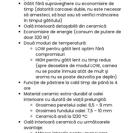
Gătit fără supraveghere cu economisire de
timp (datorită carcasei duble, nu este necesar
să amesteci, să bazi sau să verifici mâncarea
în timpul gătitului)
Oală interioară detașabilă din ceramică
Economisire de energie (consum de putere de
doar 320 W)
Două moduri de temperatură:
LOW pentru gătit lent optim fără
compromisuri
HIGH pentru gătit lent cu timp redus
(spre deosebire de modul LOW, carnea
nu se poate înmuia atât de mult și
aroma nu se poate dezvolta pe deplin)
Funcție de păstrare la cald timp de până la 4
ore
Material ceramic extra-durabil al oalei
interioare cu durată de viață prelungită:
Grosimea peretelui oalei: 6,5 – 9 mm
Grosimea fundului oalei: 7,5 – 10 mm
Ceramică arsă la 1230 °C
Oală interioară ceramică cu următoarele
avantaje: