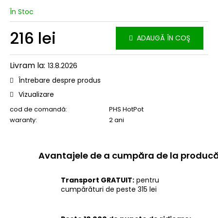
În Stoc
216 lei
ADAUGĂ ÎN COŞ
Evaluare
preţ:
13.8.2026
Întrebare despre produs
Vizualizare
cod de comandă:
PHS HotPot
waranty
:
2 ani
Transport GRATUIT:
pentru
cumpărături de peste 315 lei