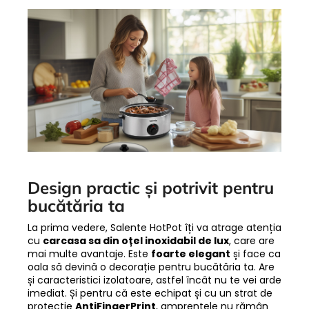
Design practic și potrivit pentru
bucătăria ta
La prima vedere, Salente HotPot îți va atrage atenția
cu
carcasa sa din oțel inoxidabil de lux
, care are
mai multe avantaje. Este
foarte elegant
și face ca
oala să devină o decorație pentru bucătăria ta. Are
și caracteristici izolatoare, astfel încât nu te vei arde
imediat. Și pentru că este echipat și cu un strat de
protecție
AntiFingerPrint
, amprentele nu rămân