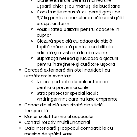
Mânere laterale pentru manevrare
ușoară chiar și cu mănuși de bucătărie
Construcție robustă, cu pereți groși, de
3,7 kg pentru acumularea căldurii și gătit
și copt uniform
Posibilitatea utilizării pentru coacere în
cuptor
Glazură specială cu adaos de sticlă
topită măcinată pentru durabilitate
ridicată și rezistență la abraziune
Suprafață netedă și lucioasă a glazurii
pentru întreținere și curățare ușoară
Carcasă exterioară din oțel inoxidabil cu
următoarele avantaje:
Izolare perfectă de oala interioară
pentru a preveni arsurile
Strat protector special lăcuit
AntiFingerPrint care nu lasă amprente
Capac din sticlă securizată din sticlă
temperată
Mâner izolat termic al capacului
Control rotativ multifuncțional
Oala interioară și capacul compatibile cu
mașina de spălat vase