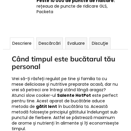
Peste 10 000 de puncte de ridicare:
rețeaua de puncte de ridicare GLS,
Packeta
Descriere
Descărcări
Evaluare
Discuţie
Când timpul este bucătarul tău
personal
Vrei să-ți răsfeți regulat pe tine și familia ta cu
mese delicioase și nutritive preparate acasă, dar nu
vrei să petreci ore întregi stând lângă aragaz?
Atunci slow cooker-ul
Salente HotPot
este perfect
pentru tine. Acest aparat de bucătărie aduce
metoda de
gătit lent
în bucătăria ta. Această
metodă folosește principiul gătitului îndelungat sub
punctul de fierbere. Astfel se păstrează maximum
de arome și nutrienți în alimente și îți economisește
timpul.