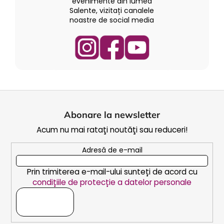
evenimente din lumea
Salente, vizitați canalele
noastre de social media
S
u
Abonare la newsletter
b
Acum nu mai rataţi noutăţi sau reduceri!
s
o
Adresă de e-mail
l
Prin trimiterea e-mail-ului sunteți de acord cu
condițiile de protecție a datelor personale
ABONARE