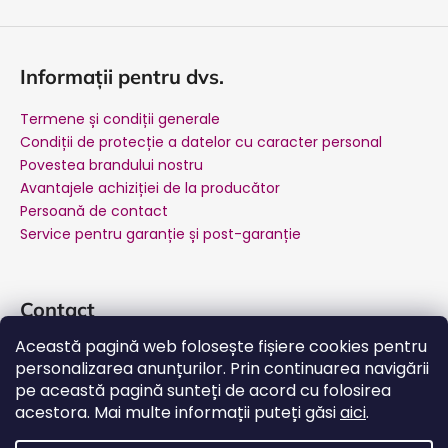
Informații pentru dvs.
Termene și condiții generale
Condiții de protecție a datelor cu caracter personal
Povestea brandului nostru
Avantajele achiziției de la producător
Persoană de contact
Service pentru garanție și post-garanție
Contact
Această pagină web folosește fișiere cookies pentru
suport
@
salente.ro
personalizarea anunțurilor. Prin continuarea navigării
Salente Romania
pe această pagină sunteți de acord cu folosirea
salente.ro
acestora. Mai multe informații puteți găsi
aici
.
YouTube