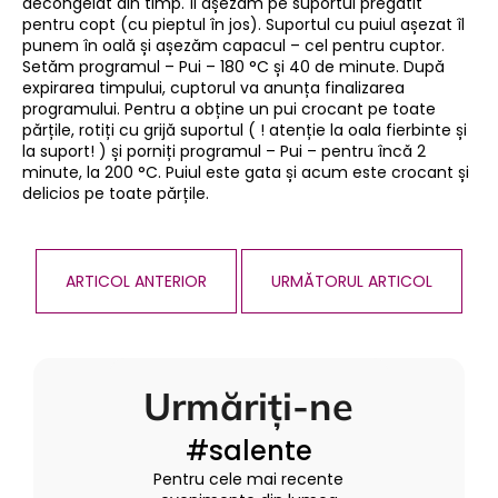
decongelat din timp. Îl așezăm pe suportul pregătit
pentru copt (cu pieptul în jos). Suportul cu puiul așezat îl
punem în oală și așezăm capacul – cel pentru cuptor.
Setăm programul – Pui – 180 °C și 40 de minute. După
expirarea timpului, cuptorul va anunța finalizarea
programului. Pentru a obține un pui crocant pe toate
părțile, rotiți cu grijă suportul ( ! atenție la oala fierbinte și
la suport! ) și porniți programul – Pui – pentru încă 2
minute, la 200 °C. Puiul este gata și acum este crocant și
delicios pe toate părțile.
ARTICOL ANTERIOR
URMĂTORUL ARTICOL
Urmăriți-ne
#salente
Pentru cele mai recente