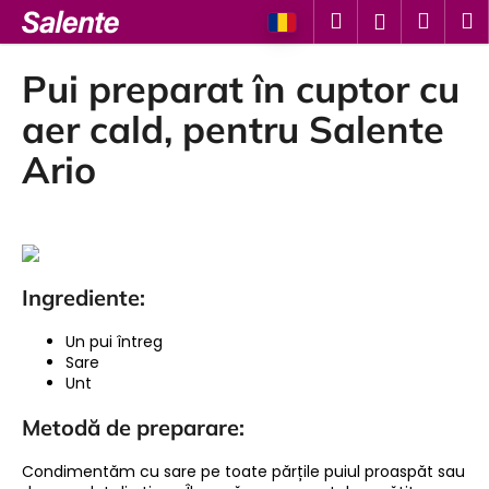
C
Treci
Căutare
Coş
M
Autentifi
la
o
conținut
Înapoi
Înapoi
de
ş
Pui preparat în cuptor cu
cump
C
aer cald, pentru Salente
e
Ario
c
ă
u
t
a
Ingrediente:
ţ
i
Un pui întreg
Sare
?
Unt
Metodă de preparare:
Condimentăm cu sare pe toate părțile puiul proaspăt sau
CĂUTARE