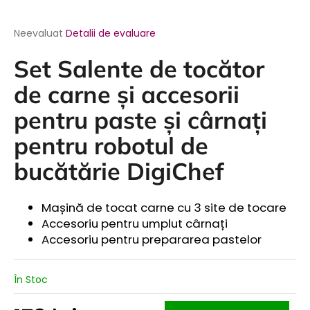
Evaluarea
Neevaluat
Detalii de evaluare
medie
a
Set Salente de tocător
produsului
este
de carne și accesorii
0,0
din
pentru paste și cârnați
5
pentru robotul de
stele.
bucătărie DigiChef
Mașină de tocat carne cu 3 site de tocare
Accesoriu pentru umplut cârnați
Accesoriu pentru prepararea pastelor
În Stoc