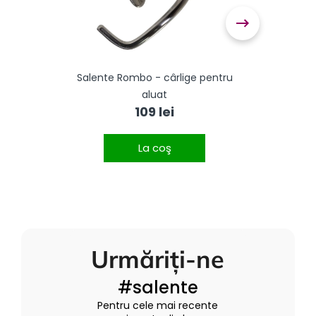
ru
Salente Rombo - cârlige pentru
S
aluat
bucă
109 lei
meta
La coş
Urmăriți-ne
#salente
Pentru cele mai recente