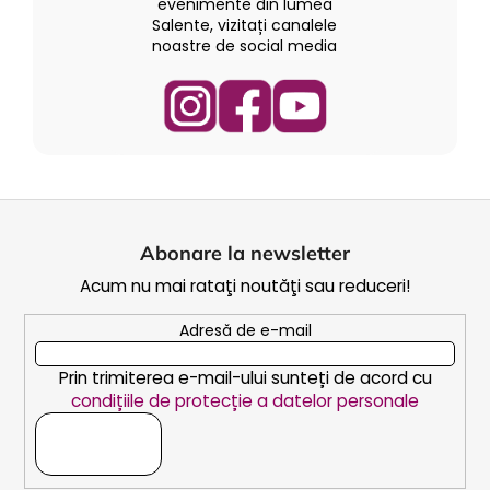
evenimente din lumea
Salente, vizitați canalele
noastre de social media
S
u
Abonare la newsletter
b
Acum nu mai rataţi noutăţi sau reduceri!
s
o
Adresă de e-mail
l
Prin trimiterea e-mail-ului sunteți de acord cu
condițiile de protecție a datelor personale
ABONARE