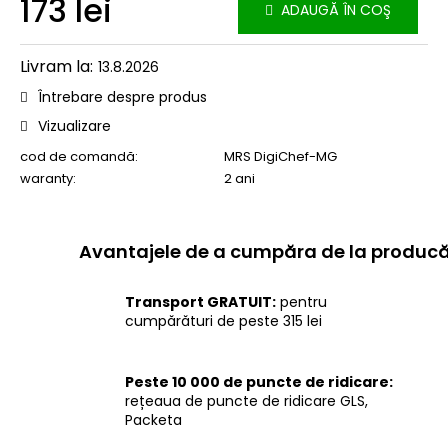
173 lei
ADAUGĂ ÎN COŞ
Evaluare
preţ:
13.8.2026
Întrebare despre produs
Vizualizare
cod de comandă:
MRS DigiChef-MG
waranty
:
2 ani
Transport GRATUIT:
pentru
cumpărături de peste 315 lei
Peste 10 000 de puncte de ridicare:
rețeaua de puncte de ridicare GLS,
Packeta