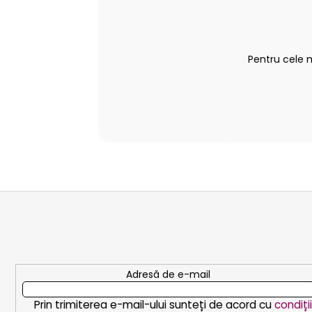
Pentru cele 
S
u
b
s
o
Adresă de e-mail
l
Prin trimiterea e-mail-ului sunteți de acord cu
condiți