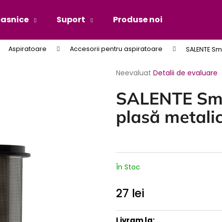
casnice
Suport
Produse noi
Blog
Aspiratoare
Accesorii pentru aspiratoare
SALENTE Sma
Ce căutaţi?
Evaluarea
Neevaluat
Detalii de evaluare
medie
a
CĂUTARE
SALENTE Smar
produsului
este
plasă metali
0,0
din
5
stele.
În Stoc
27 lei
Evaluare
preţ: