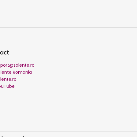
act
port
@
salente.ro
alente Romania
lente.ro
ouTube