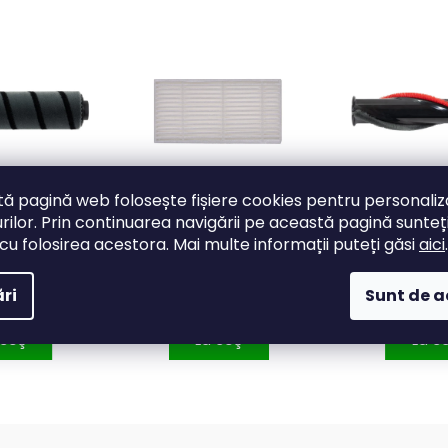
ă pagină web folosește fișiere cookies pentru personali
rilor. Prin continuarea navigării pe această pagină sunteț
SmartDust,
SALENTE R2 - filtru HEPA
SALENTE Sm
cu folosirea acestora. Mai multe informații puteți găsi
aici
.
ru țesături
accesorii pentru
curățarea covoarelor
 lei
43 lei
46 l
ri
Sunt de 
(role cu
 coş
La coş
La c