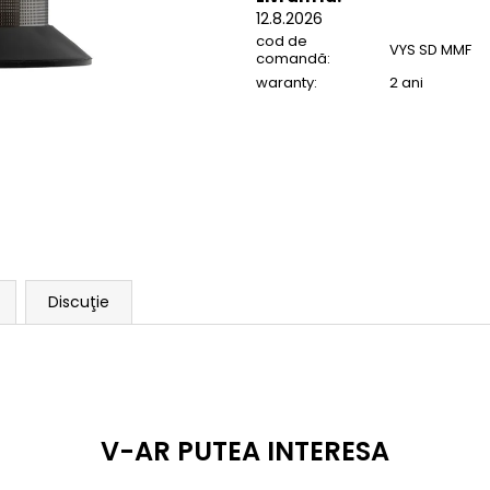
12.8.2026
cod de
VYS SD MMF
comandă:
waranty
:
2 ani
Discuţie