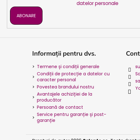
datelor personale
ABONARE
Informații pentru dvs.
Cont
Termene și condiții generale
su
Condiții de protecție a datelor cu
S
caracter personal
sa
Povestea brandului nostru
Y
Avantajele achiziției de la
producător
Persoană de contact
Service pentru garanție și post-
garanție