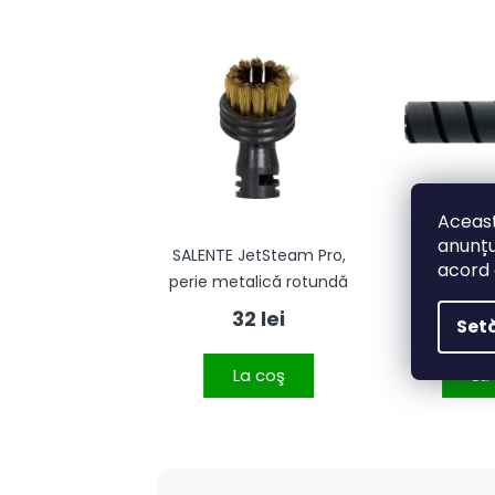
Aceast
anunțu
e G4 - Bandă
SALENTE JetSteam Pro,
SALENTE 
acord 
gnetică
perie metalică rotundă
rolă pent
34 lei
32 lei
41
Setă
La coş
La coş
La