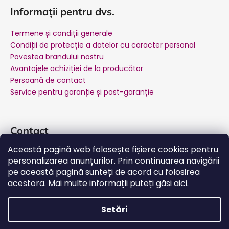
Informații pentru dvs.
Termene și condiții generale
Condiții de protecție a datelor cu caracter personal
Povestea brandului nostru
Avantajele achiziției de la producător
Persoană de contact
Service pentru garanție și post-garanție
Contact
Această pagină web folosește fișiere cookies pentru
suport
@
salente.ro
personalizarea anunțurilor. Prin continuarea navigării
Salente Romania
pe această pagină sunteți de acord cu folosirea
salente.ro
acestora. Mai multe informații puteți găsi
aici
.
YouTube
Setări
Creat de Shoptet