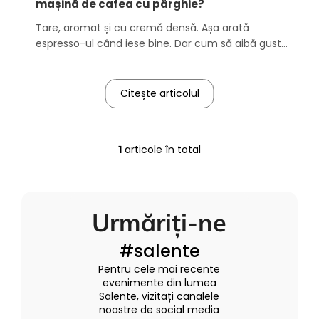
l
mașină de cafea cu pârghie?
e
Tare, aromat și cu cremă densă. Așa arată
espresso-ul când iese bine. Dar cum să aibă gust
ca la cafenea? În acest articol îți explicăm pas cu
pas cum să prepari espresso, cum să setezi corect
aparatul de cafea, cum să măcinezi boabele de
Citește articolul
cafea și la ce altceva trebuie să fii atent ca
rezultatul să ...
1
articole în total
C
o
n
t
Urmăriți-ne
r
o
#salente
l
u
Pentru cele mai recente
l
evenimente din lumea
l
Salente, vizitați canalele
noastre de social media
i