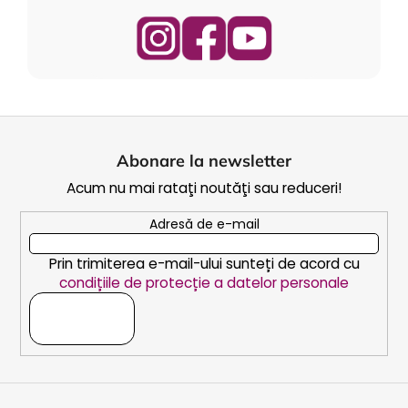
s
t
ă
r
i
l
S
o
u
r
Abonare la newsletter
b
Acum nu mai rataţi noutăţi sau reduceri!
s
o
Adresă de e-mail
l
Prin trimiterea e-mail-ului sunteți de acord cu
condițiile de protecție a datelor personale
ABONARE